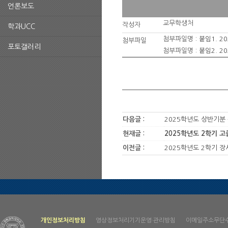
언론보도
교무학생처
작성자
학과UCC
첨부파일명 :
붙임1. 2
첨부파일
포토갤러리
첨부파일명 :
붙임2. 2
다음글 :
2025학년도 상반기분 
현재글 :
2025학년도 2학기 
이전글 :
2025학년도 2학기 장
개인정보처리방침
영상정보처리기기운영·관리방침
이메일주소무단