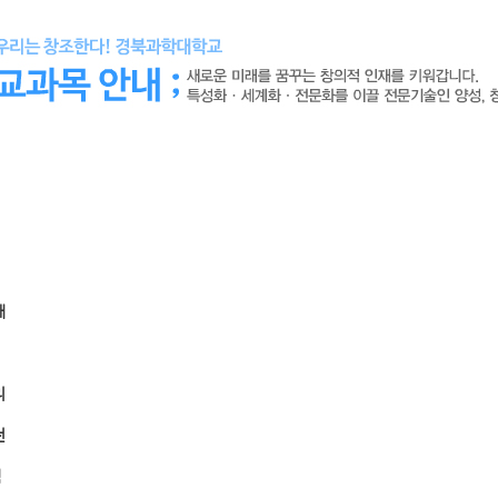
해
리
전
책